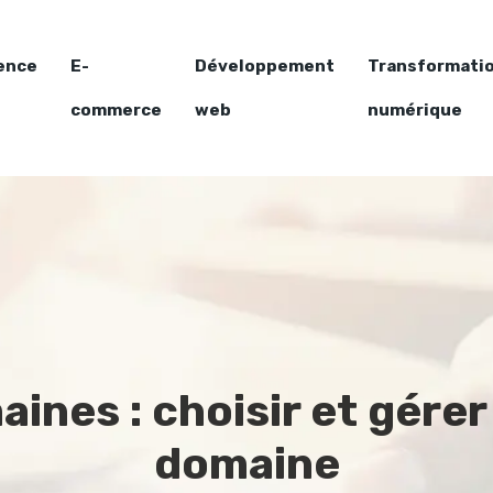
ence
E-
Développement
Transformati
commerce
web
numérique
ines : choisir et gére
domaine