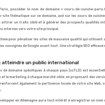
 Paris, posséder le nom de domaine « cours-de-cuisine-paris
-site thématique sur ce domaine, axé sur les cours de cuisine 
ttirer un trafic ciblé et à générer des prospects qualifiés in
s internes vers votre site principal.
hme pour pénaliser les sites de mauvaise qualité qui utilisent a
t des consignes de Google avant tout. Une stratégie SEO efficac
 atteindre un public international
noms de domaine spécifiques à chaque pays (ccTLD) est essentie
u et le marketing à chaque marché cible, en proposant des versio
enforcent également la pertinence locale de votre site Web, 
s.
évelopper en Allemagne aura tout intérêt à enregistrer un nom 